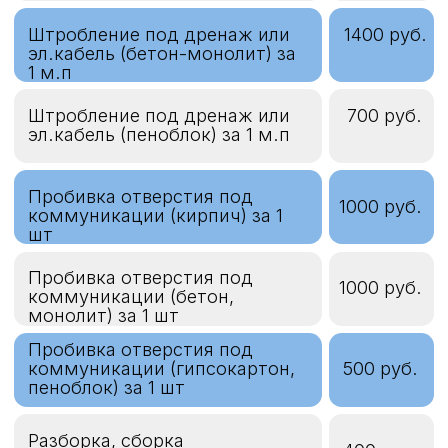
Простой монтажной
1000
бригады по вине клиента
руб./
час
Ложный выезд монтажной
5000 руб.
бригады на объект
Подъём оборудования
300 руб./
(в случае отсутствия лифта)
этаж
Выезд технического
специалиста (консультации,
2000
разметка)
руб.
Коэффициенты
Сумма
Проведение работ в два этапа
работ х 1,2
Сумма
Проведение работ в
работ х 1,5
ночное время
Сумма
Проведение работ
работ х 2
в праздничные дни