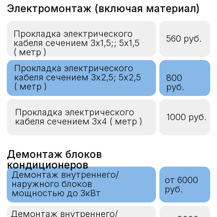
Полная заправка
от 6500 руб.
фреоном 07,09,12
Общестроительные работы
Установка декоративного
1000 руб.
короба Рувинил 50х65 за 1
м.п
Установка поворотного угла,
заглушки декоративного
500 руб.
короба Рувинил 50х65 за 1 шт.
Установка декоративного
300 руб.
короба 16х16 или 20х20 за 1 м.п
Штробление под
1700 руб.
фреоновые коммуникации
(кирпич) за 1 м.п
Штробление под фреоновые
2800
коммуникации (бетон-
руб.
монолит) за 1 м.п
Штробление под
1400 руб.
фреоновые коммуникации
(пеноблок) за 1 м.п