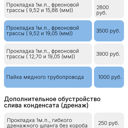
Установка проточной
8500 руб.
дренажной помпы
Установка накопительной
13000 руб.
дренажной помпы
Электромонтаж (включая материал)
Прокладка электрического
560 руб.
кабеля сечением 3х1,5;; 5х1,5
( метр )
Прокладка электрического
кабеля сечением 3х2,5; 5х2,5
800
( метр )
руб.
Прокладка электрического
1000 руб.
кабеля сечением 3х4 ( метр )
Демонтаж блоков
кондиционеров
Демонтаж внутреннего/
от 6000
наружного блоков
руб.
мощностью до 3кВт
Демонтаж внутреннего/