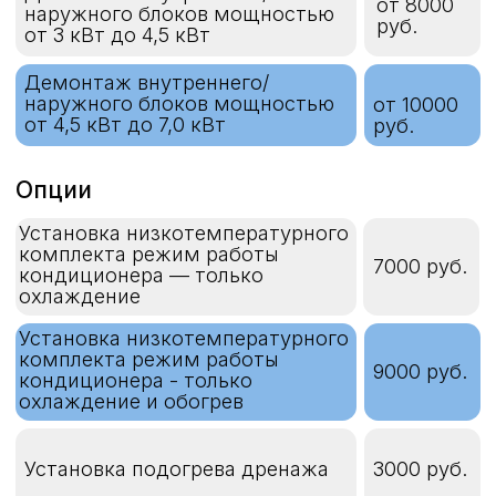
Штробление под дренаж или
800
эл.кабель (кирпич) за 1 м.п
руб.
Штробление под дренаж или
1400 руб.
эл.кабель (бетон-монолит) за
1 м.п
Штробление под дренаж или
700 руб.
эл.кабель (пеноблок) за 1 м.п
Пробивка отверстия под
1000 руб.
коммуникации (кирпич) за 1
шт
Пробивка отверстия под
1000 руб.
коммуникации (бетон,
монолит) за 1 шт
Пробивка отверстия под
коммуникации (гипсокартон,
500 руб.
пеноблок) за 1 шт
Разборка, сборка
400
подвесного потолка за 1 м
руб.
Демонтаж, монтаж
1500 руб.