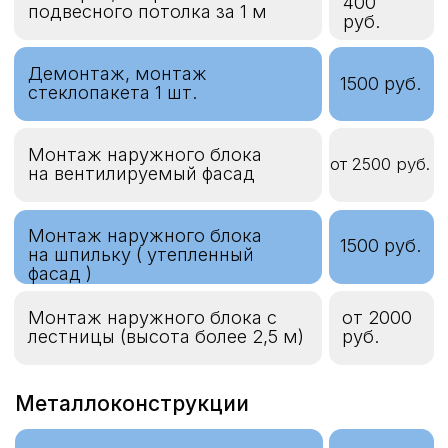
Пон. коэффициент по
Сумма
количеству единиц наружных
работ х 0,9
блоков (от 6 единиц)