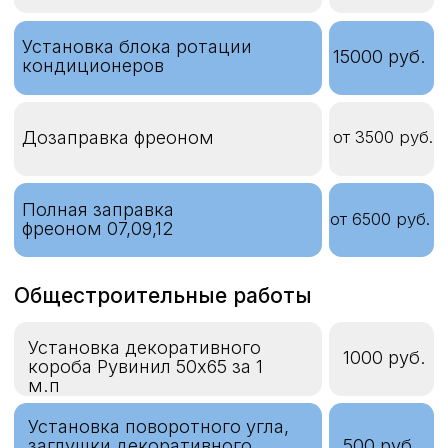
стеклопакета 1 шт.
Монтаж наружного блока
от 2500 руб.
на вентилируемый фасад
Монтаж наружного блока
1500 руб.
на шпильку ( утепленный
фасад )
Монтаж наружного блока с
от 2000
лестницы (высота более 2,5 м)
руб.
Металлоконструкции
Установка защитного
от 5500
козырька
руб.
Установка
от 7500
антивандальной защиты
руб.
Высотные работы
Доставка сборка, разборка