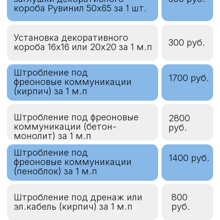
строительной вышки-туры
-
высотой до 7 м.
Автовышка, смена (7часов)
15000 руб.
Работа на высоте от 5 до 8
Сумма
метров от пола
работ х
1,2
Работа на высоте свыше
Сумма
8 метров от пола
работ х 1,3
Работа альпиниста (за 1ед.
12000
оборудования)
руб.
Транспортные, такелажные и
прочие расходы
Выезд за пределы МКАД до
1000 руб.
10км
Выезд за пределы МКАД
+50 руб./
свыше 10км
км