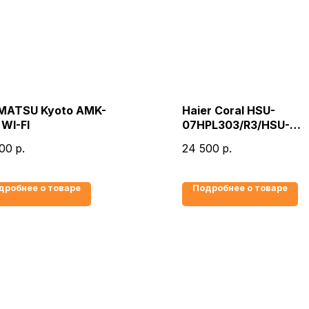
IMATSU Kyoto AMK-
Haier Coral HSU-
WI-FI
07HPL303/R3/HSU-
07HPL103/R3
00
р.
24 500
р.
дробнее о товаре
Подробнее о товаре