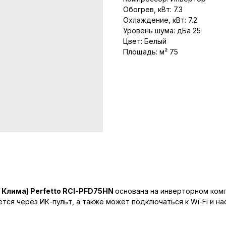
Обогрев, кВт: 7.3
Охлаждение, кВт: 7.2
Уровень шума: дБа 25
Цвет: Белый
Площадь: м² 75
л Клима) Perfetto RCI-PFD75HN
основана на инверторном ком
тся через ИК-пульт, а также может подключаться к Wi-Fi и н