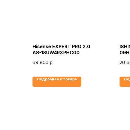
Hisense EXPERT PRO 2.0
ISH
AS-18UW4RXPHC00
09H 
69 800
р.
20 6
Подробнее о товаре
По