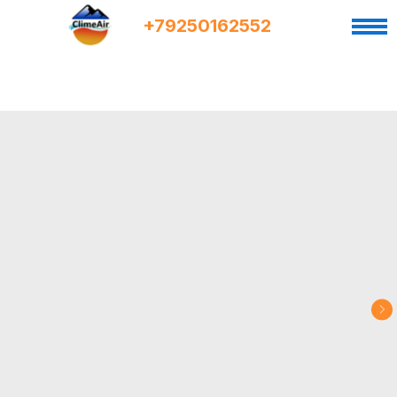
+7
9
250162552