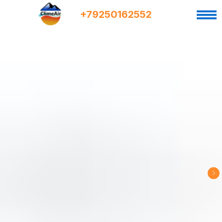
+7
9
250162552