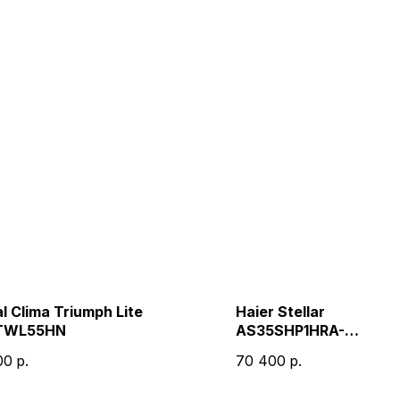
l Clima Triumph Lite
Haier Stellar
TWL55HN
AS35SHP1HRA-
S/1U35SHP1FRA
00
р.
70 400
р.