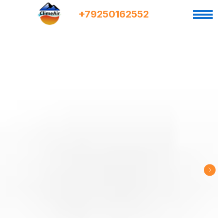
+7
9
250162552