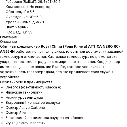
Габариты (ВхШхГ): 29.4x91x20.6
Компрессор: Не инвертор
Обогрев, кВт: 5.5
Охлаждение, кВт: 5.3
Уровень шума: дБа 28
Цвет: Черный
Площадь: м² 55
Описание
Описание
Обычный кондиционер
Royal Clima (Роял Клима) ATTICA NERO RC-
AN55HN
работает по принципу цикла, то есть при достижении заданной
температуры отключается. Как только температура поднимется или
упадет на несколько градусов, компрессор включится. Кондиционер
имеет специальное покрытие Blue Fin, которое увеличивает
эффективность теплопередачи, а также продлевает срок службы
устройства.
Особенности и преимущества:
Энергоэффективность класса А;
Японские технологии;
Низкий уровень шума;
Встроенный ионизатор воздуха
Фильтр Active Carbone
Фильтр Silver Ion
5 скоростей вентилятора внутреннего блока
Функция анти-плесень