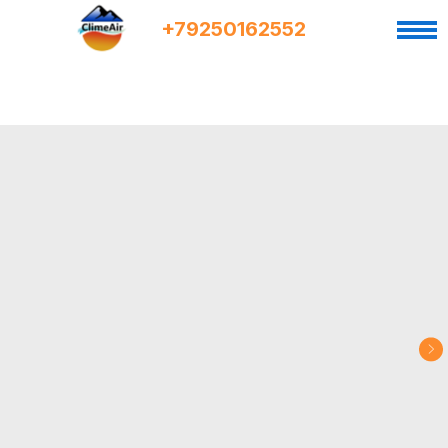
+7
9
250162552