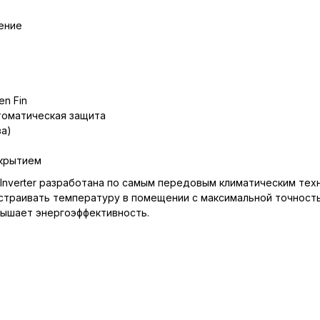
ение
n Fin
автоматическая защита
ва)
окрытием
Inverter разработана по самым передовым климатическим тех
страивать температуру в помещении с максимальной точност
вышает энергоэффективность.