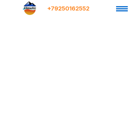
+7
9
250162552