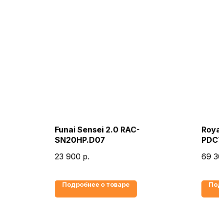
Funai Sensei 2.0 RAC-
Roya
SN20HP.D07
PDC
23 900
р.
69 3
Подробнее о товаре
По