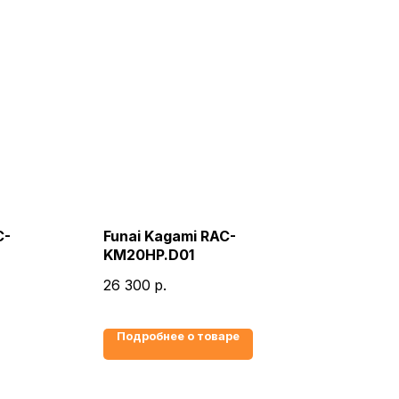
C-
Funai Kagami RAC-
KM20HP.D01
26 300
р.
Подробнее о товаре