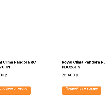
l Clima Pandora RC-
Royal Clima Pandora R
70HN
PDC28HN
00
р.
26 400
р.
дробнее о товаре
Подробнее о товаре