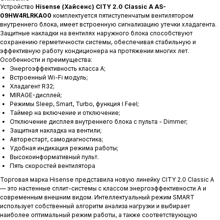
Устройство
Hisense (Хайсенс) CITY 2.0 Classic A AS-
09HW4RLRKA00
комплектуется пятиступенчатым вентилятором
внутреннего блока, имеет встроенную сигнализацию утечки хладагента.
Защитные накладки на вентилях наружного блока способствуют
сохранению герметичности системы, обеспечивая стабильную и
эффективную работу кондиционера на протяжении многих лет.
Особенности и преимущества:
Энергоэффективность класса А;
Встроенный Wi-Fi модуль;
Хладагент R32;
MIRAGE-дисплей;
Режимы Sleep, Smart, Turbo, функция I Feel;
Таймер на включение и отключение;
Отключение дисплея внутреннего блока с пульта - Dimmer;
Защитная накладка на вентили;
Авторестарт, самодиагностика;
Удобная индикация режима работы;
Высокоинформативный пульт.
Пять скоростей вентилятора
Торговая марка Hisense представила новую линейку CITY 2.0 Classic A
— это настенные сплит-системы с классом энергоэффективности А и
современным внешним видом.
Интеллектуальный режим SMART
использует собственный алгоритм анализа нагрузки и выбирает
наиболее оптимальный режим работы, а также соответствующую