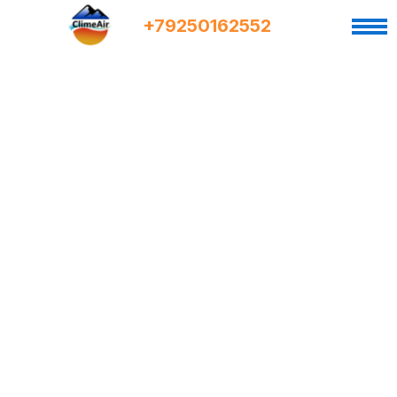
+7
9
250162552