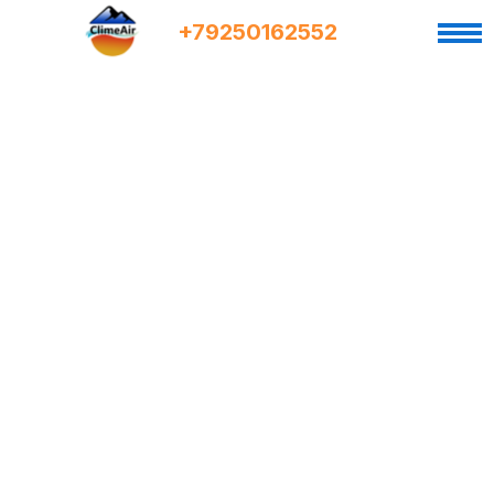
+7
9
250162552