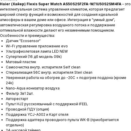
Haier (Хайер)
Flexis Super Match AS50S2SF2FA-W/1U50S2SM4FA
– это
интеллектуальная система управления климатом, которая предлагает
широкий спектр функций и возможностей для создания идеальной
атмосферы в вашем доме или офисе. Интеграция в "умный дом",
автоматическая регулировка воздушного потока и поддержание
оптимальной влажности делают его незаменимым помощником.
Особенности и преимущества:
Датчик "Ecosensor"
Wi-Fi управление приложение evo
Ультрафиолетовая лампа LED NEW
Супертихий (16 дб модель 09k)
Матовый пластик
Самоочистка внутр. испарителя Self clean
Стериализация 56С внутр. испарителя Steri clean
Уверенная работа на обогрев до -20С + подогрев поддона (кроме
24k)
Nano-Aqua ионизатор воздуха
Фильтр 3в1 2шт.
Авторестарт
Пульт HJ2 русскоязычный с поддержкой IFEEL
Проводной ПДУ (опция)
Поддержка YCJ-A002 и Карт отеля
Поддержка адаптера проводного пульта WK-B (приобретается
отдельно)
24-часовой таймер