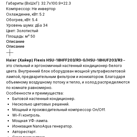
Габариты (ВхШхГ): 32.7x100.9x22.3
Компрессор: Не инвертор
Охлаждение, кВт: 5.2
Обогрев, кВт: 5.4
Уровень шума: дБа 34
Цвет: Золотистый
Площадь: м² 50
Описание
Описание
Haier (Хайер) Flexis HSU-18HFF203/R3-G/HSU-18HUF203/R3
–
это стильный и эргономичный настенный кондиционер белого
цвета. Внутренний блок оборудован мощной ультрафиолетовой
лампой, предварительным фильтром и ионизатором. Благодаря
объемному воздушному потоку и тепло, и холод распределяются
по комнате равномерно.
Особенности и преимущества:
Бытовой настенный кондиционер.
Несколько цветовых решений.
Мощный и производительный компрессор On/Off.
Wi-Fi контроль.
Мощная УФ-лампа.
Ионизация NanoAqua генератор.
Авторестарт.