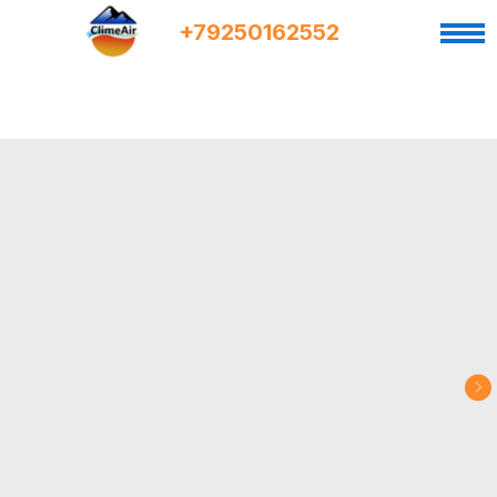
+7
9
250162552