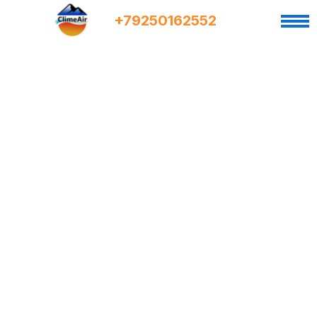
+7
9
250162552