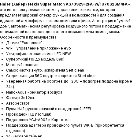
Haier (Хайер)
Flexis Super Match AS70S2SF2FA-W/1U70S2SM4FA
–
это интеллектуальная система управления климатом, которая
предлагает широкий спектр функций и возможностей для создания
идеальной атмосферы в вашем доме или офисе. Интеграция в "умный
дом", автоматическая регулировка воздушного потока и поддержание
оптимальной влажности делают его незаменимым помощником.
Особенности и преимущества:
Датчик "Ecosensor"
Wi-Fi управление приложение evo
Ультрафиолетовая лампа LED NEW
Супертихий (16 дб модель 09k)
Матовый пластик
Самоочистка внутр. испарителя Self clean
Стериализация 56С внутр. испарителя Steri clean
Уверенная работа на обогрев до -20С + подогрев поддона (кроме
24k)
Nano-Aqua ионизатор воздуха
Фильтр 3в1 2шт.
Авторестарт
Пульт HJ2 русскоязычный с поддержкой IFEEL
Проводной ПДУ (опция)
Поддержка YCJ-A002 и Карт отеля
Поддержка адаптера проводного пульта WK-B (приобретается
отдельно)
24-часовой таймер