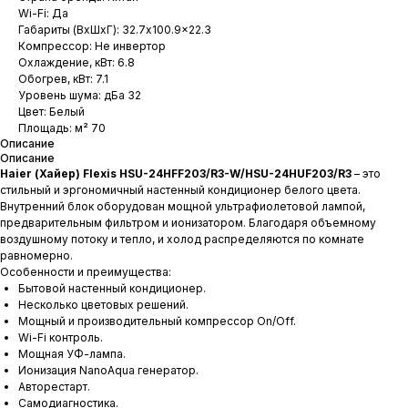
Wi-Fi: Да
Габариты (ВхШхГ): 32.7x100.9x22.3
Компрессор: Не инвертор
Охлаждение, кВт: 6.8
Обогрев, кВт: 7.1
Уровень шума: дБа 32
Цвет: Белый
Площадь: м² 70
Описание
Описание
Haier (Хайер) Flexis HSU-24HFF203/R3-W/HSU-24HUF203/R3
– это
стильный и эргономичный настенный кондиционер белого цвета.
Внутренний блок оборудован мощной ультрафиолетовой лампой,
предварительным фильтром и ионизатором. Благодаря объемному
воздушному потоку и тепло, и холод распределяются по комнате
равномерно.
Особенности и преимущества:
Бытовой настенный кондиционер.
Несколько цветовых решений.
Мощный и производительный компрессор On/Off.
Wi-Fi контроль.
Мощная УФ-лампа.
Ионизация NanoAqua генератор.
Авторестарт.
Самодиагностика.