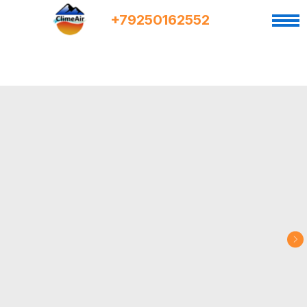
+7
9
250162552