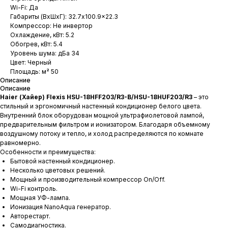
Wi-Fi: Да
Габариты (ВхШхГ): 32.7x100.9x22.3
Компрессор: Не инвертор
Охлаждение, кВт: 5.2
Обогрев, кВт: 5.4
Уровень шума: дБа 34
Цвет: Черный
Площадь: м² 50
Описание
Описание
Haier (Хайер) Flexis HSU-18HFF203/R3-B/HSU-18HUF203/R3
– это
стильный и эргономичный настенный кондиционер белого цвета.
Внутренний блок оборудован мощной ультрафиолетовой лампой,
предварительным фильтром и ионизатором. Благодаря объемному
воздушному потоку и тепло, и холод распределяются по комнате
равномерно.
Особенности и преимущества:
Бытовой настенный кондиционер.
Несколько цветовых решений.
Мощный и производительный компрессор On/Off.
Wi-Fi контроль.
Мощная УФ-лампа.
Ионизация NanoAqua генератор.
Авторестарт.
Самодиагностика.