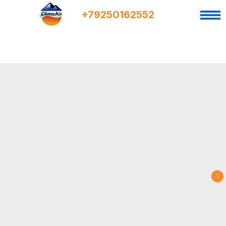
+7
9
250162552