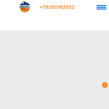
+7
9
250162552