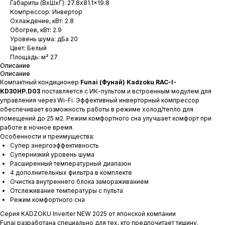
Габариты (ВхШхГ): 27.8x81.1x19.8
Компрессор: Инвертор
Охлаждение, кВт: 2.8
Обогрев, кВт: 2.9
Уровень шума: дБа 20
Цвет: Белый
Площадь: м² 27
Описание
Описание
Компактный кондиционер
Funai (Фунай) Kadzoku RAC-I-
KD30HP.D03
поставляется с ИК-пультом и встроенным модулем для
управления через Wi-Fi. Эффективный инверторный компрессор
обеспечивает возможность работы в режиме холод/тепло для
помещений до 25 м2. Режим комфортного сна улучшает комфорт при
работе в ночное время.
Особенности и преимущества:
Супер энергоэффективность
Супернизкий уровень шума
Расширенный температурный диапазон
4 дополнительных фильтра в комплекте
Очистка внутреннего блока замораживанием
Отслеживание температуры с пульта
Режим комфортного сна
Серия KADZOKU Inverter NEW 2025 от японской компании
Funai разработана специально для тех, кто предпочитает тишину.