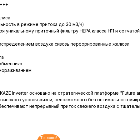
A+++
Алиса
ьность в режиме притока до 30 м3/ч)
я уникальному приточный фильтру НЕРА класса Н11 и сетчатой
 распределением воздуха сквозь перфорированные жалюзи
та
обменника
амораживанием
E Inverter основано на стратегической платформе "Future an
высокого уровня жизни, невозможного без оптимального микр
еспечивают непрерывный приток свежего воздуха с тщательн
Тепловой