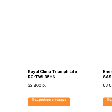
Royal Clima Triumph Lite
Ener
RC-TWL35HN
SAS
32 800
р.
63 0
Подробнее о товаре
По