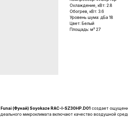
Охлаждение, кВт: 2.8
Обогрев, кВт: 3.6
Уровень шума: дБа 18
Цвет: Белый
Площадь: м² 27
ы
Funai (Фунай) Soyokaze RAC-I-SZ30HP.D01
создает ощущение
деального микроклимата включают качество воздушной среды 