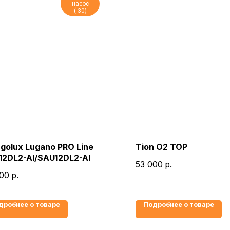
насос
(-30)
golux Lugano PRO Line
Tion O2 ТОР
12DL2-AI/SAU12DL2-AI
53 000
р.
00
р.
дробнее о товаре
Подробнее о товаре