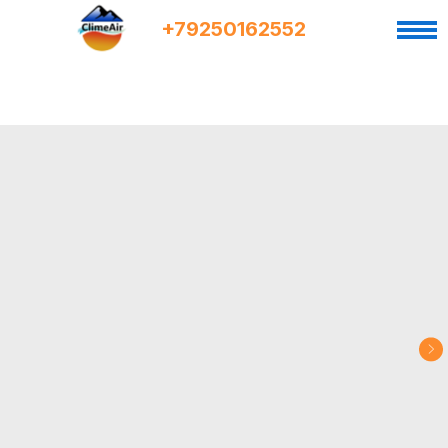
+7
9
250162552