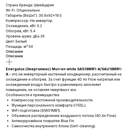
Страна бренда: Швейцария
Wi-Fi: Опционально
Габариты (ВхШхГ): 30.6x92x19.5
Компрессор: Не инвертор
Охлаждение, кВт: 5.2
Обогрев, кВт: 5.4
Уровень шума: дБа 26
Цвет: Белый
Площадь: м² 50
Описание
Описание
Energolux (Энерголюкс) Murren white SAS18MR1-A/SAU18MR1-
A
– это не инверторный настенный кондиционер, рассчитанный на
охлаждение и обогрев. За счет функции 4D Air Flow нагретый или
охлажденный воздух быстро и равномерно заполняет
помещение, не оставляя «мертвых» зон.
Особенности и преимущества:
Компрессор постоянной производительности.
Функция персонального комфорта (I FEEL).
WiFi подготовка (SIW01MB1).
Объемное распределение воздушного потока (4D Air Flow).
Антикоррозийное покрытие Blue Fin.
Самоочистка внутреннего блока (Self-cleaning).