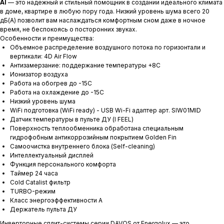
AI
— это надежный и стильный помощник в создании идеального климата
в доме, квартире в любую пору года. Низкий уровень шума всего 20
дБ(А) позволит вам наслаждаться комфортным сном даже в ночное
время, не беспокоясь о посторонних звуках.
Особенности и преимущества:
Объемное распределение воздушного потока по горизонтали и
вертикали: 4D Air Flow
Антизамерзание: поддержание температуры +8С
Ионизатор воздуха
Работа на обогрев до -15С
Работа на охлаждение до -15С
Низкий уровень шума
WiFi подготовка (WiFi ready) - USB Wi-Fi адаптер арт. SIW01MID
Датчик температуры в пульте ДУ (I FEEL)
Поверхность теплообменника обработана специальным
гидрофобным антикоррозийным покрытием Golden Fin
Самоочистка внутреннего блока (Self-cleaning)
Интеллектуальный дисплей
Функция персонального комфорта
Таймер 24 часа
Cold Catalist фильтр
TURBO-режим
Класс энергоэффективности A
Держатель пульта ДУ
Инверторные сплит-системы серии DAVOS от Energolux — это