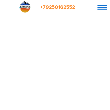
+7
9
250162552