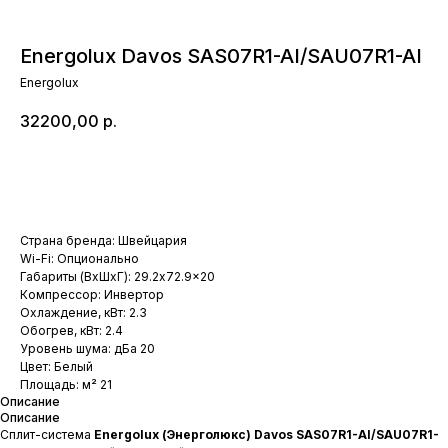
Energolux Davos SAS07R1-AI/SAU07R1-AI
Energolux
32200,00
р.
Добавить в корзину
Страна бренда: Швейцария
Wi-Fi: Опционально
Габариты (ВхШхГ): 29.2x72.9x20
Компрессор: Инвертор
Охлаждение, кВт: 2.3
Обогрев, кВт: 2.4
Уровень шума: дБа 20
Цвет: Белый
Площадь: м² 21
Описание
Описание
Сплит-система
Energolux (Энерголюкс) Davos SAS07R1-AI/SAU07R1-