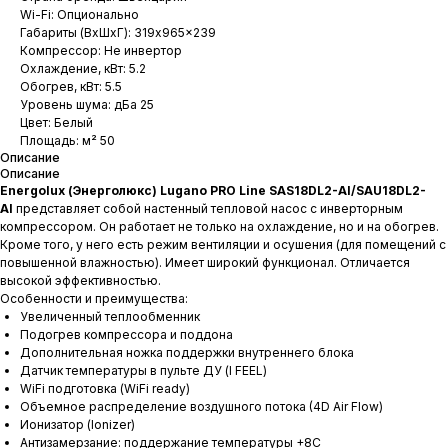
Wi-Fi: Опционально
Габариты (ВхШхГ): 319x965x239
Компрессор: Не инвертор
Охлаждение, кВт: 5.2
Обогрев, кВт: 5.5
Уровень шума: дБа 25
Цвет: Белый
Площадь: м² 50
Описание
Описание
Energolux (Энерголюкс)
Lugano PRO Line SAS18DL2-AI/SAU18DL2-
AI
представляет собой настенный тепловой насос с инверторным
компрессором. Он работает не только на охлаждение, но и на обогрев.
Кроме того, у него есть режим вентиляции и осушения (для помещений с
повышенной влажностью). Имеет широкий функционал. Отличается
высокой эффективностью.
Особенности и преимущества:
Увеличенный теплообменник
Подогрев компрессора и поддона
Дополнительная ножка поддержки внутреннего блока
Датчик температуры в пульте ДУ (I FEEL)
WiFi подготовка (WiFi ready)
Объемное распределение воздушного потока (4D Air Flow)
Ионизатор (Ionizer)
Антизамерзание: поддержание температуры +8С