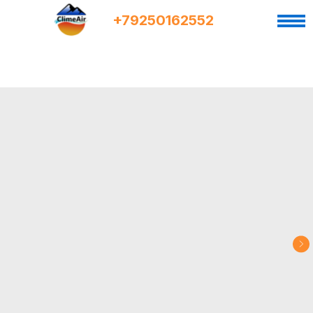
+7
9
250162552